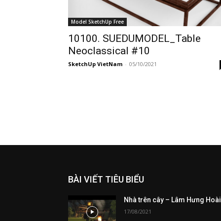
Model SketchUp Free
10100. SUEDUMODEL_Table
Neoclassical #10
SketchUp VietNam
-
05/10/2021
BÀI VIẾT TIÊU BIỂU
Nhà trên cây – Lâm Hưng Hoà
17/08/2021