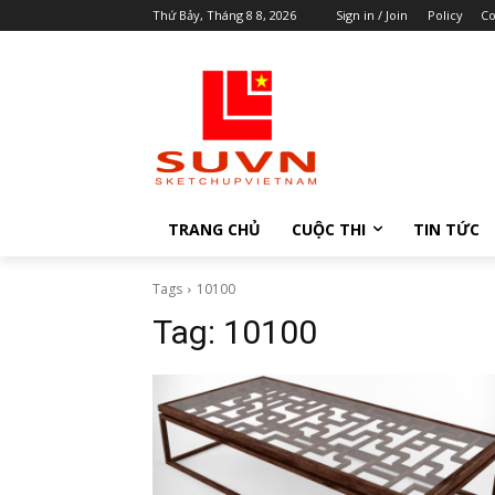
Thứ Bảy, Tháng 8 8, 2026
Sign in / Join
Policy
Co
TRANG CHỦ
CUỘC THI
TIN TỨC
Tags
10100
Tag:
10100