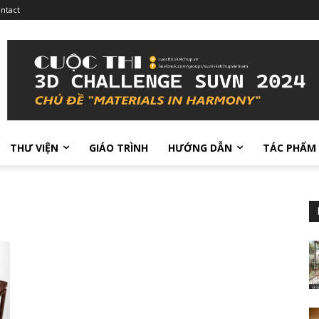
ntact
THƯ VIỆN
GIÁO TRÌNH
HƯỚNG DẪN
TÁC PHẨM