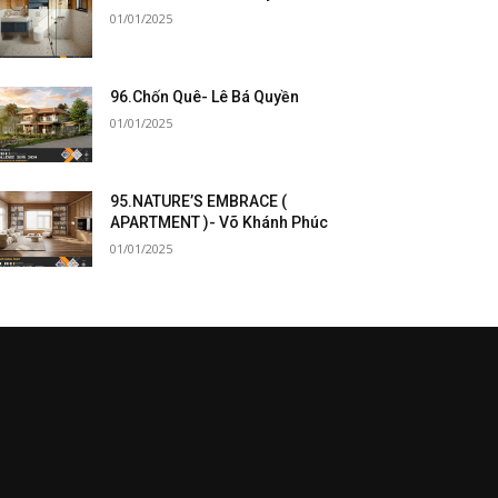
01/01/2025
96.Chốn Quê- Lê Bá Quyền
01/01/2025
95.NATURE’S EMBRACE (
APARTMENT )- Võ Khánh Phúc
01/01/2025