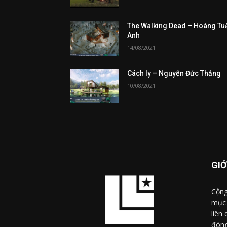
The Walking Dead – Hoàng Tu
Anh
14/08/2021
Cách ly – Nguyễn Đức Thắng
10/08/2021
GIỚ
Cộng
mục 
liên
đóng