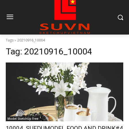
Tags
20210916_10004
Tag:
20210916_10004
Model SketchUp Free
10004. SUEDUMODEL FOOD AND DRINK#4