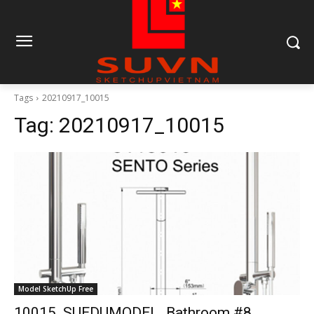
Tags
20210917_10015
Tag:
20210917_10015
Model SketchUp Free
10015. SUEDUMODEL_Bathroom #8