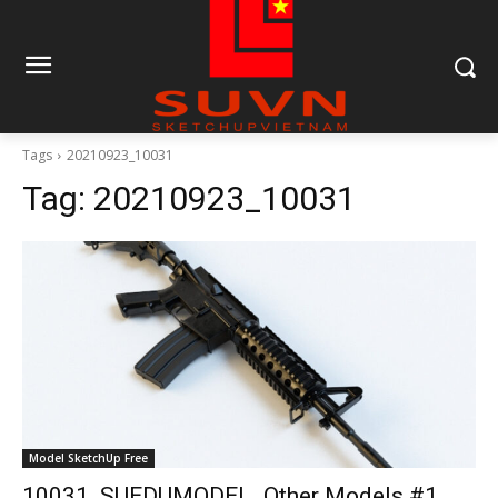
Tags
20210923_10031
Tag:
20210923_10031
Model SketchUp Free
10031. SUEDUMODEL_Other Models #1