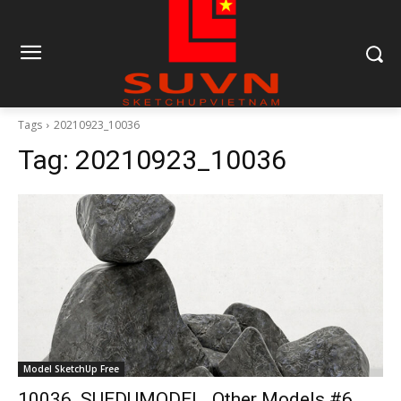
Tags
20210923_10036
Tag:
20210923_10036
Model SketchUp Free
10036. SUEDUMODEL_Other Models #6