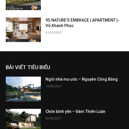
95.NATURE’S EMBRACE ( APARTMENT )-
Võ Khánh Phúc
01/01/2025
BÀI VIẾT TIÊU BIỂU
Ngôi nhà mơ ước – Nguyễn Công Bằng
16/08/2021
Chốn bình yên – Đàm Thiên Luân
09/08/2021