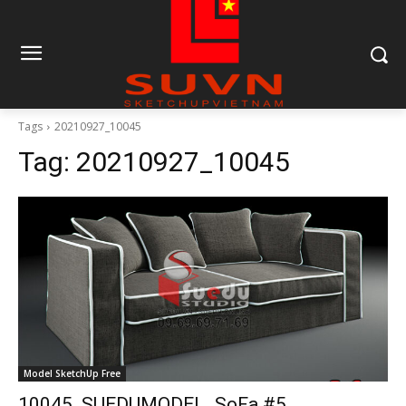
Tags
20210927_10045
Tag:
20210927_10045
Model SketchUp Free
10045. SUEDUMODEL_SoFa #5