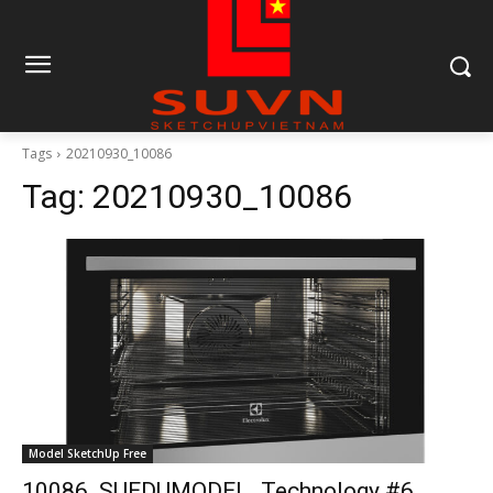
Tags
20210930_10086
Tag:
20210930_10086
Model SketchUp Free
10086. SUEDUMODEL_Technology #6