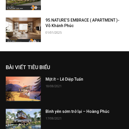
95.NATURE’S EMBRACE ( APARTMENT )-
Võ Khánh Phúc
01/01/2025
BÀI VIẾT TIÊU BIỂU
Một ít – Lê Diệp Tuấn
18/08/2021
Bình yên sớm trở lại – Hoàng Phúc
17/08/2021