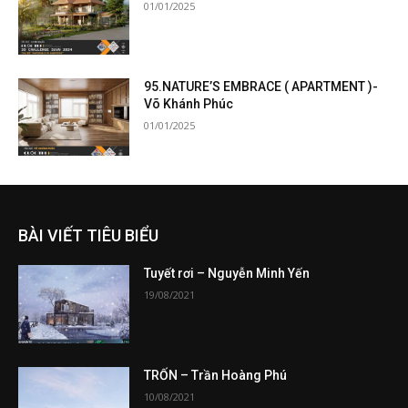
01/01/2025
95.NATURE’S EMBRACE ( APARTMENT )-
Võ Khánh Phúc
01/01/2025
BÀI VIẾT TIÊU BIỂU
Tuyết rơi – Nguyễn Minh Yến
19/08/2021
TRỐN – Trần Hoàng Phú
10/08/2021