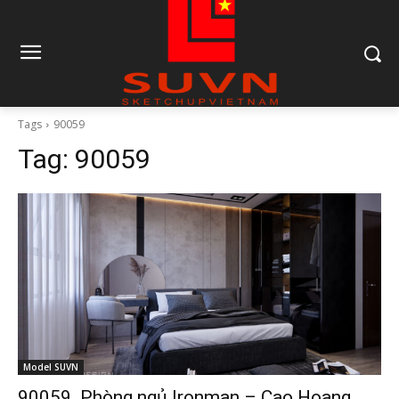
Tags
90059
Tag:
90059
Model SUVN
90059. Phòng ngủ Ironman – Cao Hoang