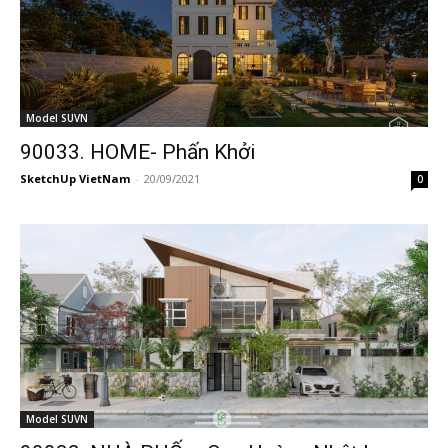
Model SUVN
90033. HOME- Phấn Khởi
SketchUp VietNam
-
20/09/2021
0
Model SUVN