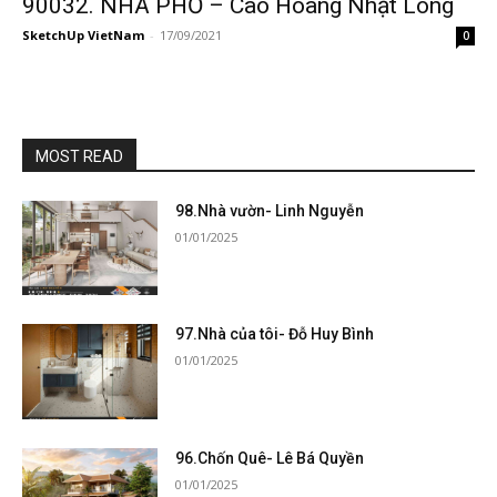
90032. NHÀ PHỐ – Cao Hoàng Nhật Long
SketchUp VietNam
-
17/09/2021
0
MOST READ
98.Nhà vườn- Linh Nguyễn
01/01/2025
97.Nhà của tôi- Đỗ Huy Bình
01/01/2025
96.Chốn Quê- Lê Bá Quyền
01/01/2025