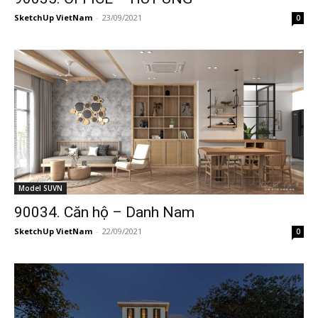
SketchUp VietNam
-
23/09/2021
0
Model SUVN
90034. Căn hộ – Danh Nam
SketchUp VietNam
-
22/09/2021
0