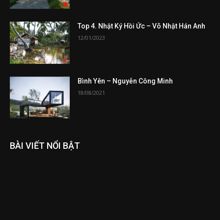
Top 4. Nhật Ký Hồi Ức – Võ Nhật Hán Anh
12/01/2023
Bình Yên – Nguyễn Công Minh
18/08/2021
BÀI VIẾT NỔI BẬT