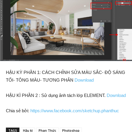
HẬU KỲ PHẦN 1: CÁCH CHỈNH SỬA MÀU SẮC- ĐỘ SÁNG
TỐI- TÔNG MÀU- TƯƠNG PHẢN
Download
HẬU KÌ PHẦN 2 : Sử dụng ảnh tách lớp ELEMENT.
Download
Chia sẻ bởi:
https://www.facebook.com/sketchup.phanthuc
TAGS
Hậu kì
Phan Thức
Photoshop