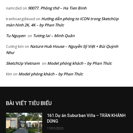
90077. Phòng thờ – Ha Tien Binh
namcdxd
on
Hướng dẫn phóng to ICON trong SketchUp
tranhoangdieuxd
on
màn hình 2K, 4K – by Phan Thức
Tu Nguyen
Tương lai – Minh Quân
on
Nature Hub House – Nguyễn Sỹ Việt + Bùi Quỳnh
Cường kim
on
Như
SketchUp Vietnam
Model phòng khách – by Phan Thức
on
Model phòng khách – by Phan Thức
KIm
on
BÀI VIẾT TIÊU BIỂU
161.Dự án Suburban Villa – TRẦN KHÁNH
DŨNG
17/01/2023