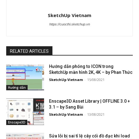
SketchUp Vietnam
https://cuocthi.sketchup.vn
RELATED ARTICLES
Hướng dẫn phóng to ICON trong
SketchUp màn hình 2K, 4K – by Phan Thức
SketchUp Vietnam
-
15/08/2021
Hướng dẫn
Enscape3D Asset Library | OFFLINE 3.0 +
3.1 – by Sang Bùi
SketchUp Vietnam
-
13/08/2021
Enscape3D
Sửa lỗi bị sai tỉ lệ cây cối đồ đạc khi load