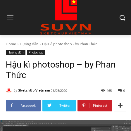
Home
Hướng dẫn
Hậu kì photoshop - by Phan Thức
Hướng dẫn
Photoshop
Hậu kì photoshop – by Phan
Thức
By
SketchUp Vietnam
06/05/2020
465
0
Facebook
Twitter
Pinterest