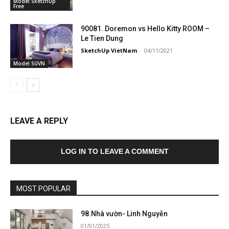
Model SketchUp
Free
90081. Doremon vs Hello Kitty ROOM –
Le Tien Dung
SketchUp VietNam
-
04/11/2021
Model SUVN
LEAVE A REPLY
LOG IN TO LEAVE A COMMENT
MOST POPULAR
98.Nhà vườn- Linh Nguyễn
01/01/2025