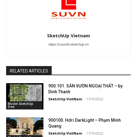
SketchUp Vietnam
https://cuocthi.sketchup.vn
RELATED ARTICLES
900.101. SÂN VƯỜN NGOẠI THẤT – by
Dinh Thanh
SketchUp VietNam
-
17/10/2022
Model SketchUp
Free
900100. Hdri DarkLight – Phạm Minh
Quang
SketchUp VietNam
-
17/10/2022