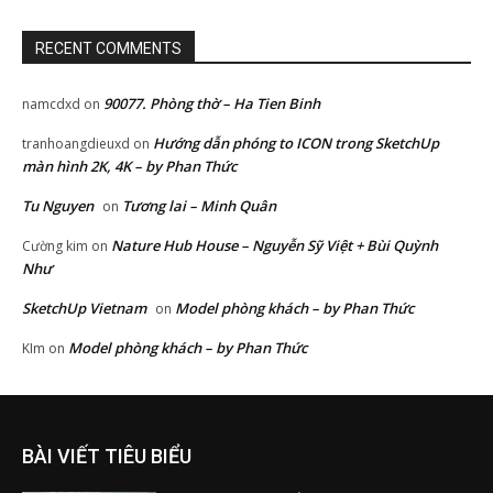
RECENT COMMENTS
90077. Phòng thờ – Ha Tien Binh
namcdxd
on
Hướng dẫn phóng to ICON trong SketchUp
tranhoangdieuxd
on
màn hình 2K, 4K – by Phan Thức
Tu Nguyen
Tương lai – Minh Quân
on
Nature Hub House – Nguyễn Sỹ Việt + Bùi Quỳnh
Cường kim
on
Như
SketchUp Vietnam
Model phòng khách – by Phan Thức
on
Model phòng khách – by Phan Thức
KIm
on
BÀI VIẾT TIÊU BIỂU