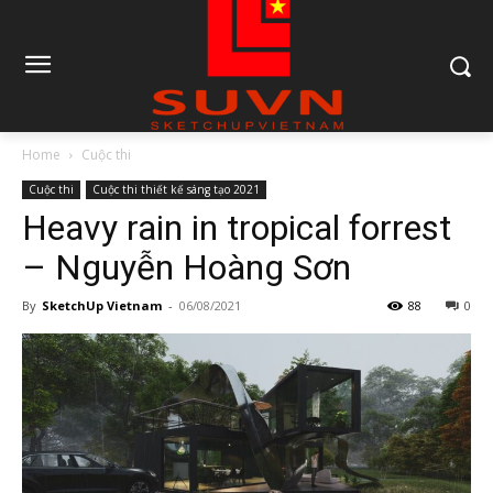
Home
Cuộc thi
Cuộc thi
Cuộc thi thiết kế sáng tạo 2021
Heavy rain in tropical forrest
– Nguyễn Hoàng Sơn
By
SketchUp Vietnam
-
06/08/2021
88
0