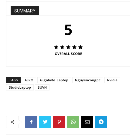
SUMMARY
5
OVERALL SCORE
TAGS
AERO
Gigabyte_Laptop
Nguyencongpc
Nvidia
StudioLaptop
SUVN