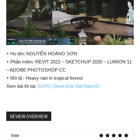
+ Họ tên: NGUYỄN HOÀNG SƠN
+ Phần mềm: REVIT 2022 – SKETCHUP 2020 – LUMION 11
– ADOBE PHOTOSHOP CC
+ Mô tả : Heavy rain in tropical forrest
Xem bài thi tại:
SUVN (SketchUp Việt Nam)☑️
REVIEW OVERVIEW
Vote