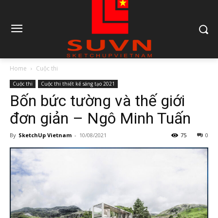
Home
Cuộc thi
Cuộc thi
Cuộc thi thiết kế sáng tạo 2021
Bốn bức tường và thế giới
đơn giản – Ngô Minh Tuấn
By
SketchUp Vietnam
-
10/08/2021
75
0