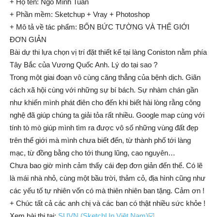
+ Họ tên: Ngô Minh Tuấn
+ Phần mềm: Sketchup + Vray + Photoshop
+ Mô tả về tác phẩm: BỐN BỨC TƯỜNG VÀ THẾ GIỚI
ĐƠN GIẢN
Bài dự thi lựa chọn vị trí đặt thiết kế tại làng Coniston nằm phía
Tây Bắc của Vương Quốc Anh. Lý do tại sao ?
Trong một giai đoạn vô cùng căng thẳng của bệnh dịch. Giãn
cách xã hội cùng với những sự bí bách. Sự nhàm chán gần
như khiến mình phát điên cho đến khi biết hài lòng rằng công
nghệ đã giúp chúng ta giải tỏa rất nhiều. Google map cùng với
tính tò mò giúp mình tìm ra được vô số những vùng đất đẹp
trên thế giới mà mình chưa biết đến, từ thành phố tới làng
mạc, từ đồng bằng cho tới thung lũng, cao nguyên…
Chưa bao giờ mình cảm thấy cái đẹp đơn giản đến thế. Có lẽ
là mái nhà nhỏ, cùng một bầu trời, thảm cỏ, địa hình cũng như
các yếu tố tự nhiên vốn có mà thiên nhiên ban tặng. Cảm ơn !
+ Chúc tất cả các anh chị và các ban có thật nhiều sức khỏe !
Xem bài thi tại:
SUVN (SketchUp Việt Nam)☑️