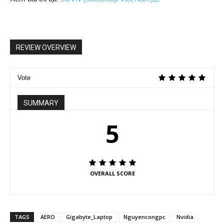
REVIEW OVERVIEW
Vote
SUMMARY
5
OVERALL SCORE
TAGS
AERO
Gigabyte_Laptop
Nguyencongpc
Nvidia