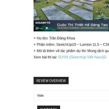
+ Họ tên: Trần Đăng Khoa
+ Phần mềm: SketchUp19 – Lumion 11.5 – CS
+ Mô tả thêm về tác phẩm dự thi: Mong dịch qua
Xem bài thi tại:
SUVN (SketchUp Việt Nam)☑️
REVIEW OVERVIEW
Vote