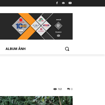
ALBUM ẢNH
161
0