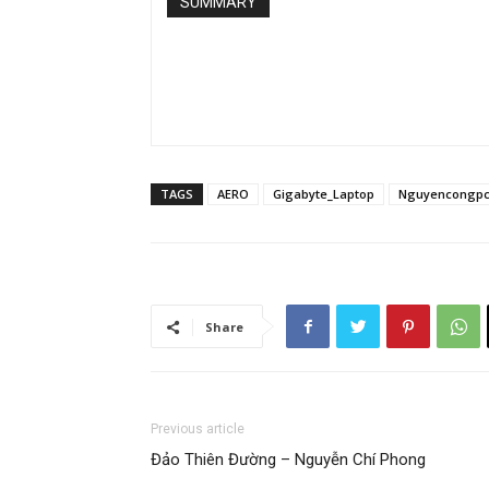
SUMMARY
TAGS
AERO
Gigabyte_Laptop
Nguyencongp
Share
Previous article
Đảo Thiên Đường – Nguyễn Chí Phong