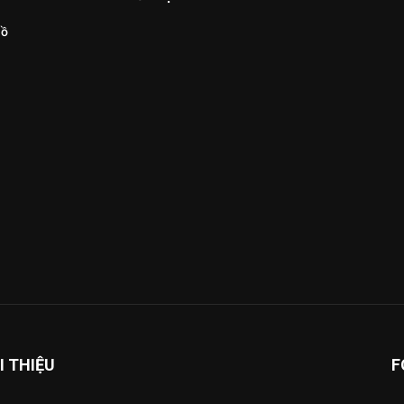
Hồ
I THIỆU
F