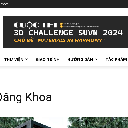
ntact
THƯ VIỆN
GIÁO TRÌNH
HƯỚNG DẪN
TÁC PHẨM
 Đăng Khoa