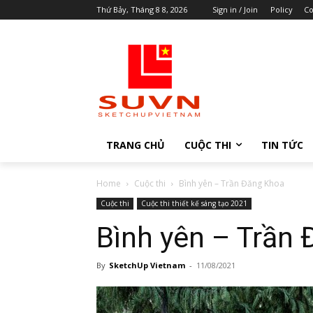
Thứ Bảy, Tháng 8 8, 2026
Sign in / Join
Policy
Co
TRANG CHỦ
CUỘC THI
TIN TỨC
Home
Cuộc thi
Bình yên – Trần Đăng Khoa
Cuộc thi
Cuộc thi thiết kế sáng tạo 2021
Bình yên – Trần
By
SketchUp Vietnam
-
11/08/2021