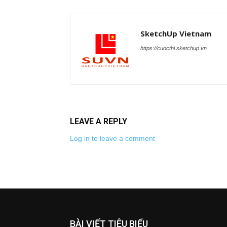
SketchUp Vietnam
https://cuocthi.sketchup.vn
LEAVE A REPLY
Log in to leave a comment
BÀI VIẾT TIÊU BIỂU