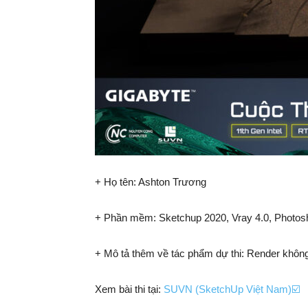
+ Họ tên: Ashton Trương
+ Phần mềm: Sketchup 2020, Vray 4.0, Photo
+ Mô tả thêm về tác phẩm dự thi: Render không
Xem bài thi tại:
SUVN (SketchUp Việt Nam)☑️