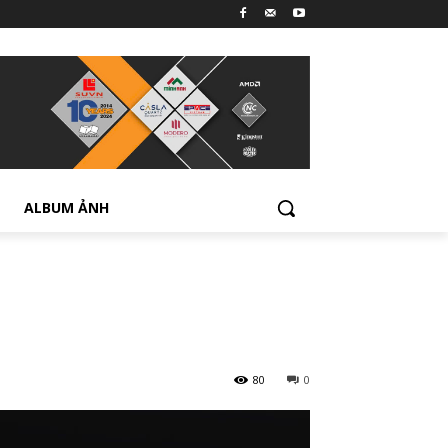
ALBUM ẢNH
80
0