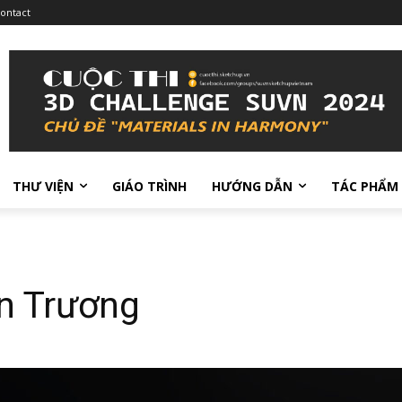
ontact
THƯ VIỆN
GIÁO TRÌNH
HƯỚNG DẪN
TÁC PHẨM
n Trương