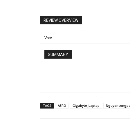
REVIEW OVERVIEW
Vote
SUMMARY
TAGS
AERO
Gigabyte_Laptop
Nguyencongp