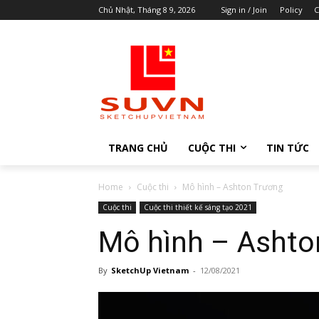
Chủ Nhật, Tháng 8 9, 2026
Sign in / Join
Policy
C
TRANG CHỦ
CUỘC THI
TIN TỨC
Home
Cuộc thi
Mô hình – Ashton Trương
Cuộc thi
Cuộc thi thiết kế sáng tạo 2021
Mô hình – Ashto
By
SketchUp Vietnam
-
12/08/2021