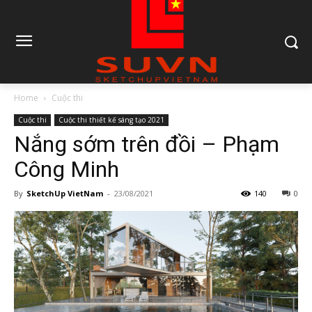
Home
Cuộc thi
Cuộc thi
Cuộc thi thiết kế sáng tạo 2021
Nắng sớm trên đồi – Phạm
Công Minh
By
SketchUp VietNam
-
23/08/2021
140
0