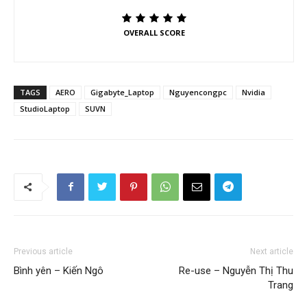
OVERALL SCORE
TAGS
AERO
Gigabyte_Laptop
Nguyencongpc
Nvidia
StudioLaptop
SUVN
Previous article
Next article
Bình yên – Kiến Ngô
Re-use – Nguyễn Thị Thu
Trang