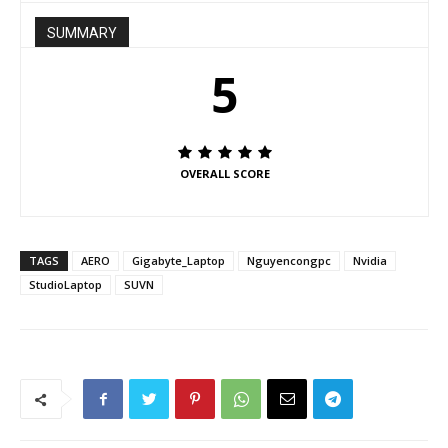
SUMMARY
5
OVERALL SCORE
TAGS
AERO
Gigabyte_Laptop
Nguyencongpc
Nvidia
StudioLaptop
SUVN