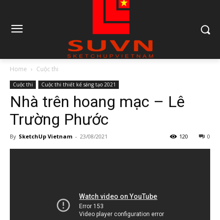
Home
Cuộc thi
Cuộc thi
Cuộc thi thiết kế sáng tạo 2021
Nhà trên hoang mạc – Lê
Trường Phước
By
SketchUp Vietnam
-
23/08/2021
120
0