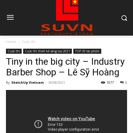
Home
Cuộc thi
Cuộc thi
Cuộc thi thiết kế sáng tạo 2021
TOP 20 tác phẩm
Tiny in the big city – Industry
Barber Shop – Lê Sỹ Hoàng
By
SketchUp Vietnam
-
30/08/2021
1077
0