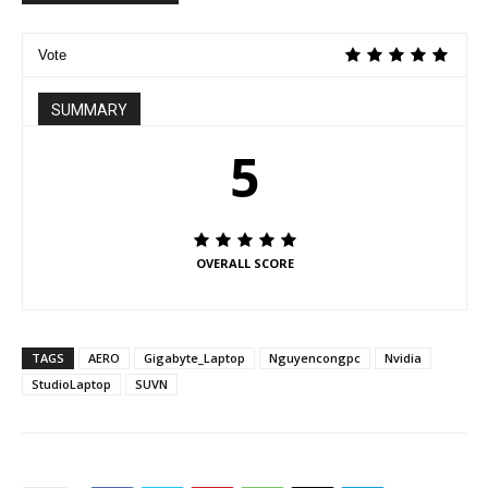
Vote
SUMMARY
5
OVERALL SCORE
TAGS
AERO
Gigabyte_Laptop
Nguyencongpc
Nvidia
StudioLaptop
SUVN