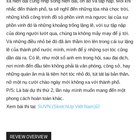
xá hiện đại cùng nhịp sống hiện đại, ồn ào và tấp nập. Mỗi khi
nhắc đến thành phố, ta sẽ nghĩ đến những tòa nhà chọc trời,
những khối công trình đồ sộ phồn vinh mà ngược lại của sự
phồn vinh đó là những khoảng trống lặng lẽ, với sự tập nập
của dòng người lướt qua, chúng ta không mảy may để ý tới.
Và những điều nhỏ bé đó đã âm thầm lớn lên trong cái sự lặng
lẽ của thành phố nước mình, mình để ý những sợi tóc cũng
dần dài ra. Có lẽ, như một số anh em trong hội, sau đại dịch,
nơi mình đến đầu tiên không phải là văn phòng, công sở, hay
những quán ăn mà là tiệm hớt tóc nhỏ đó, tút tát lại bản thân,
nở một nụ cười chào ngày mới không xa với thành phố.
P/S: Là bài dự thi thứ 2, lần này mình muốn mang đến một
phong cách hoàn toàn khác.
Xem bài thi tại:
SUVN (SketchUp Việt Nam)☑️
REVIEW OVERVIEW