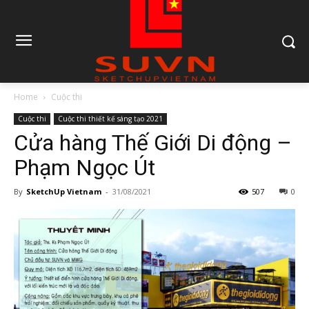
Home
Cuộc thi
Cuộc thi
Cuộc thi thiết kế sáng tạo 2021
Cửa hàng Thế Giới Di động –
Phạm Ngọc Út
By
SketchUp Vietnam
-
31/08/2021
507
0