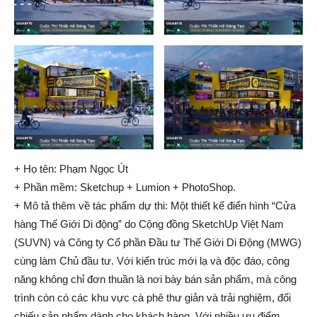
+ Họ tên: Phạm Ngọc Út
+ Phần mềm: Sketchup + Lumion + PhotoShop.
+ Mô tả thêm về tác phẩm dự thi: Một thiết kế điển hình “Cửa
hàng Thế Giới Di động” do Cộng đồng SketchUp Việt Nam
(SUVN) và Công ty Cổ phần Đầu tư Thế Giới Di Động (MWG)
cùng làm Chủ đầu tư. Với kiến trúc mới lạ và độc đáo, công
năng không chỉ đơn thuần là nơi bày bán sản phẩm, mà công
trình còn có các khu vực cà phê thư giản và trải nghiệm, đối
chiếu sản phẩm dành cho khách hàng. Với nhiều ưu điểm