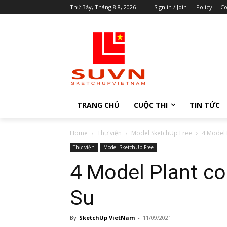
Thứ Bảy, Tháng 8 8, 2026
Sign in / Join
Policy
Co
TRANG CHỦ
CUỘC THI
TIN TỨC
Home
Thư viện
Model SketchUp Free
4 Model 
Thư viện
Model SketchUp Free
4 Model Plant co
Su
By
SketchUp VietNam
-
11/09/2021