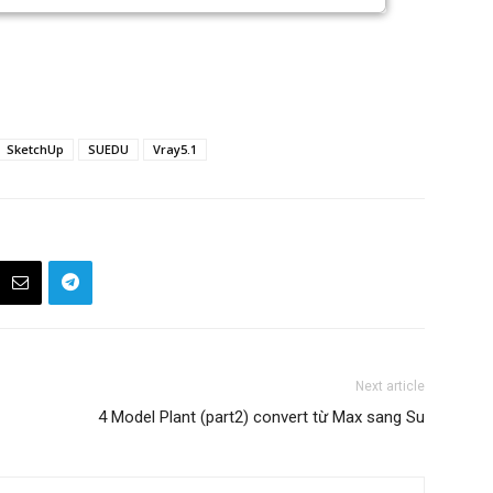
SketchUp
SUEDU
Vray5.1
Next article
4 Model Plant (part2) convert từ Max sang Su