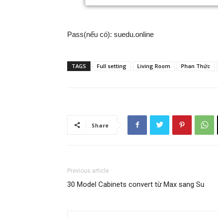
Pass(nếu có): suedu.online
TAGS
Full setting
Living Room
Phan Thức
Share
Previous article
30 Model Cabinets convert từ Max sang Su