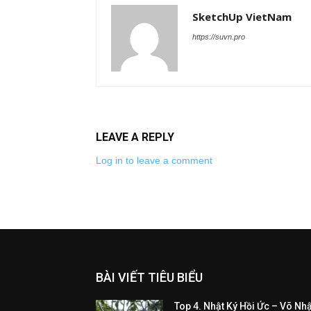
SketchUp VietNam
https://suvn.pro
LEAVE A REPLY
Log in to leave a comment
BÀI VIẾT TIÊU BIỂU
Top 4. Nhật Ký Hồi Ức – Võ Nhậ