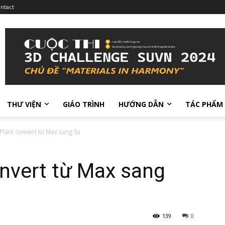
ntact
THƯ VIỆN
GIÁO TRÌNH
HƯỚNG DẪN
TÁC PHẨM
Plant convert từ Max sang Su
nvert từ Max sang
139
0