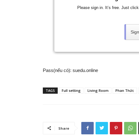
Please sign in. It’s free. Just cli
Sign
Pass(nếu có): suedu.online
TAGS
Full setting
Living Room
Phan Thức
Share