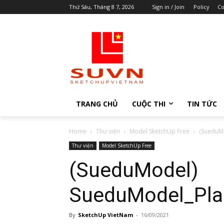
Thứ Sáu, Tháng 8 7, 2026
Sign in / Join
Policy
Co
TRANG CHỦ
CUỘC THI
TIN TỨC
Home
Thư viện
Model SketchUp Free
(SueduM
Thư viện
Model SketchUp Free
(SueduModel)
SueduModel_Pla
By
SketchUp VietNam
-
16/09/2021