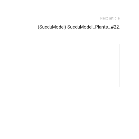
Next article
(SueduModel) SueduModel_Plants_#22.