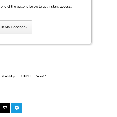
ck one of the buttons below to get instant access.
 in via Facebook
SketchUp
SUEDU
Vray5.1