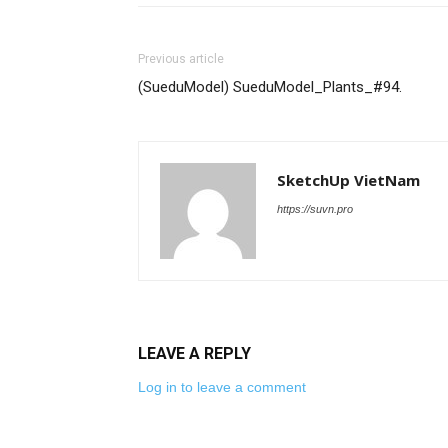
Previous article
(SueduModel) SueduModel_Plants_#94.
SketchUp VietNam
https://suvn.pro
LEAVE A REPLY
Log in to leave a comment