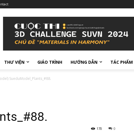
ntact
THƯ VIỆN
GIÁO TRÌNH
HƯỚNG DẪN
TÁC PHẨM
odel) SueduModel_Plants_#88.
nts_#88.
170
0