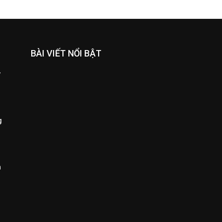
BÀI VIẾT NỔI BẬT
y
g
h