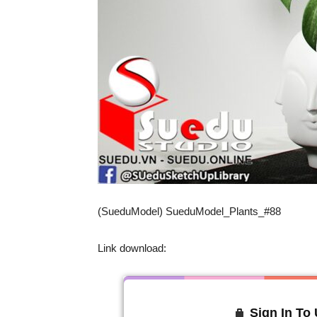
(SueduModel) SueduModel_Plants_#88
Link download:
Sign In To