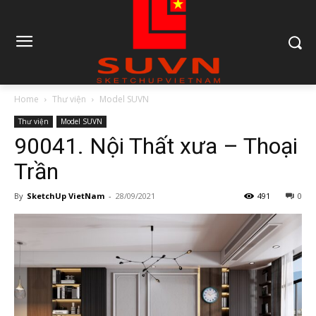
Home
Thư viện
Model SUVN
Thư viện
Model SUVN
90041. Nội Thất xưa – Thoại
Trần
By
SketchUp VietNam
-
28/09/2021
491
0