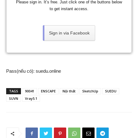
Please sign in. It’s free. Just click one of the buttons below
to get instant access.
Sign in via Facebook
Pass(nếu có): suedu.online
TAGS
90041
ENSCAPE
Nội thất
SketchUp
SUEDU
SUVN
Vray5.1