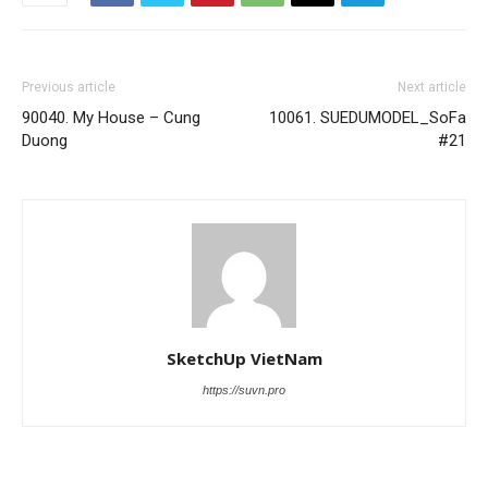
Previous article
Next article
90040. My House – Cung
10061. SUEDUMODEL_SoFa
Duong
#21
SketchUp VietNam
https://suvn.pro