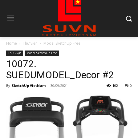
Home
Thư viện
Model SketchUp Free
Thư viện
Model SketchUp Free
10072.
SUEDUMODEL_Decor #2
By
SketchUp VietNam
-
30/09/2021
102
0