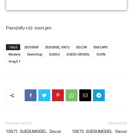
Pass(nếu có): suvn.pro
TAGS
20210930
20210930_10072
DECOR
ENSCAPE
Models
SketchUp
SUEDU
SUEDU MODEL
SUVN
Vray5.1
Previous article
Next article
10071. SUEDUMODEL_Decor
10073. SUEDUMODEL_Decor