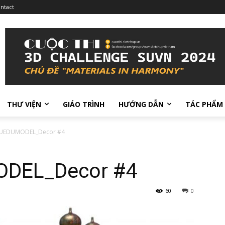
ntact
THƯ VIỆN
GIÁO TRÌNH
HƯỚNG DẪN
TÁC PHẨM
SUEDUMODEL_Decor #4
ODEL_Decor #4
60
0