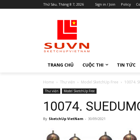
Thứ Sáu, Tháng 8 7, 2026
Sign in / Join
Policy
Co
TRANG CHỦ
CUỘC THI
TIN TỨC
Home
Thư viện
Model SketchUp Free
10074. 
Thư viện
Model SketchUp Free
10074. SUEDUM
By
SketchUp VietNam
-
30/09/2021