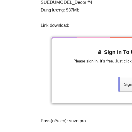
SUEDUMODEL_Decor #4
Dung lượng: 937Mb
Link download:
Sign In To
Please sign in. It’s free. Just cli
Sign
Pass(nếu có): suvn.pro