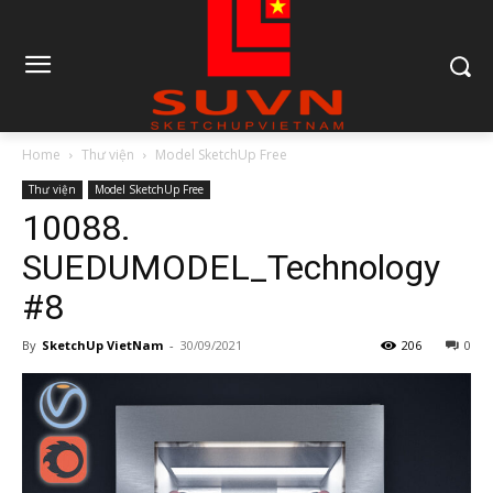
Home
Thư viện
Model SketchUp Free
Thư viện
Model SketchUp Free
10088.
SUEDUMODEL_Technology
#8
By
SketchUp VietNam
-
30/09/2021
206
0