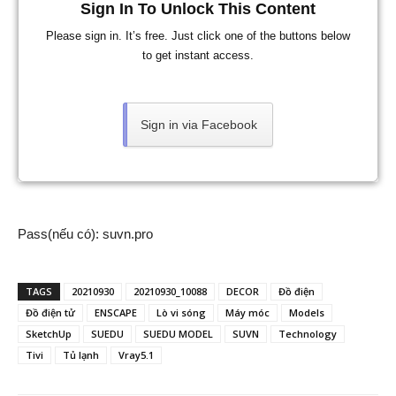
Sign In To Unlock This Content
Please sign in. It’s free. Just click one of the buttons below
to get instant access.
Sign in via Facebook
Pass(nếu có): suvn.pro
TAGS
20210930
20210930_10088
DECOR
Đồ điện
Đồ điện tử
ENSCAPE
Lò vi sóng
Máy móc
Models
SketchUp
SUEDU
SUEDU MODEL
SUVN
Technology
Tivi
Tủ lạnh
Vray5.1