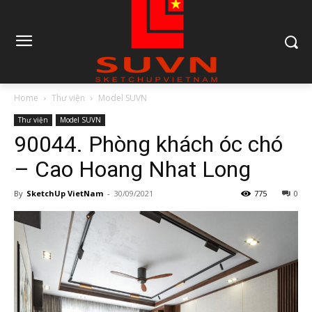
Home
Thư viện
Model SUVN
Thư viện
Model SUVN
90044. Phòng khách óc chó
– Cao Hoang Nhat Long
By
SketchUp VietNam
-
30/09/2021
775
0