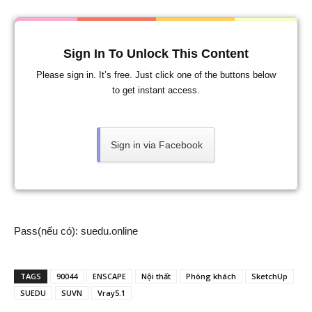
Sign In To Unlock This Content
Please sign in. It’s free. Just click one of the buttons below
to get instant access.
Sign in via Facebook
Pass(nếu có): suedu.online
TAGS
90044
ENSCAPE
Nội thất
Phòng khách
SketchUp
SUEDU
SUVN
Vray5.1