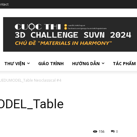
ntact
THƯ VIỆN
GIÁO TRÌNH
HƯỚNG DẪN
TÁC PHẨM
SUEDUMODEL_Table Neoclassical #4
ODEL_Table
156
0