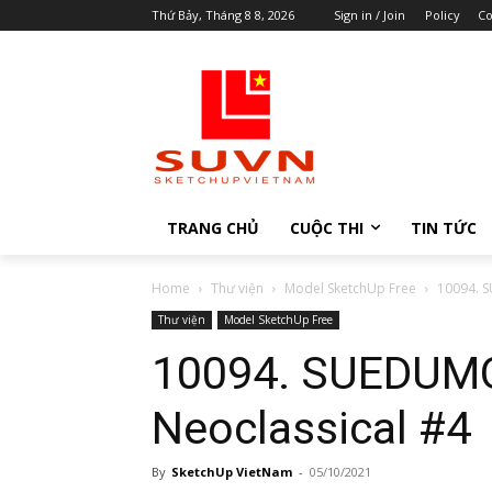
Thứ Bảy, Tháng 8 8, 2026
Sign in / Join
Policy
Co
TRANG CHỦ
CUỘC THI
TIN TỨC
Home
Thư viện
Model SketchUp Free
10094. 
Thư viện
Model SketchUp Free
10094. SUEDUM
Neoclassical #4
By
SketchUp VietNam
-
05/10/2021