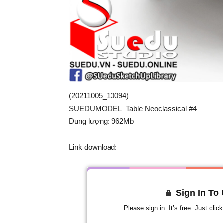
(20211005_10094)
SUEDUMODEL_Table Neoclassical #4
Dung lượng: 962Mb
Link download:
Sign In To
Please sign in. It’s free. Just cli