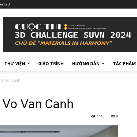
ontact
THƯ VIỆN
GIÁO TRÌNH
HƯỚNG DẪN
TÁC PHẨM
 Vo Van Canh
– Vo Van Canh
1146
0