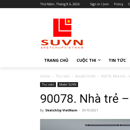
Thứ Năm, Tháng 8 6, 2026
Sign in / Join
Policy
C
TRANG CHỦ
CUỘC THI
TIN TỨC
Home
Thư viện
Model SUVN
90078. Nhà trẻ –
Thư viện
Model SUVN
90078. Nhà trẻ 
By
SketchUp VietNam
-
29/10/2021