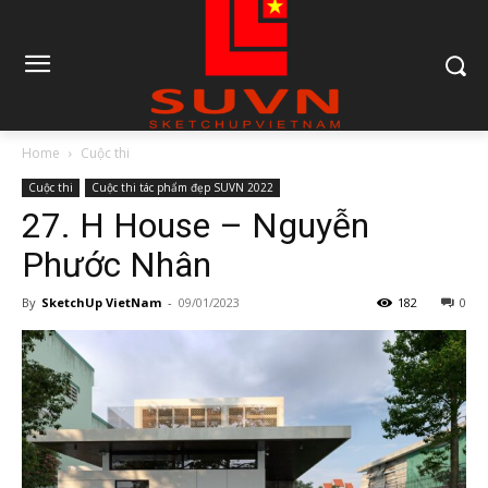
Home
Cuộc thi
Cuộc thi
Cuộc thi tác phẩm đẹp SUVN 2022
27. H House – Nguyễn
Phước Nhân
By
SketchUp VietNam
-
09/01/2023
182
0