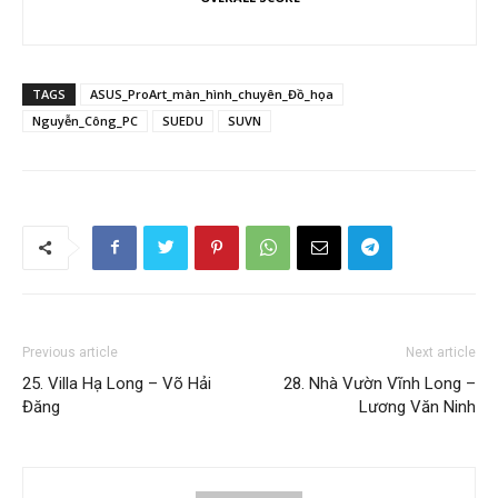
TAGS
ASUS_ProArt_màn_hình_chuyên_Đồ_họa
Nguyễn_Công_PC
SUEDU
SUVN
Previous article
Next article
25. Villa Hạ Long – Võ Hải
28. Nhà Vườn Vĩnh Long –
Đăng
Lương Văn Ninh