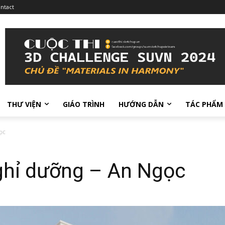
ntact
THƯ VIỆN
GIÁO TRÌNH
HƯỚNG DẪN
TÁC PHẨM
ọc
ghỉ dưỡng – An Ngọc