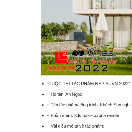
“CUỘC THI TÁC PHẨM ĐẸP SUVN 2022”
+ Họ tên: An Ngọc
+ Tên tác phẩm/công trình: Khách Sạn nghỉ
+ Phần mềm: 3dsmax+corona render
+ Vài điều mô tả về tác phẩm: