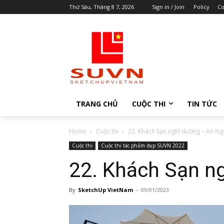
Thứ Sáu, Tháng 8 7, 2026
Sign in / Join
Policy
Co
TRANG CHỦ
CUỘC THI
TIN TỨC
Home
Cuộc thi
22. Khách Sạn nghỉ dưỡng – An Ng
Cuộc thi
Cuộc thi tác phẩm đẹp SUVN 2022
22. Khách Sạn n
By
SketchUp VietNam
-
09/01/2023