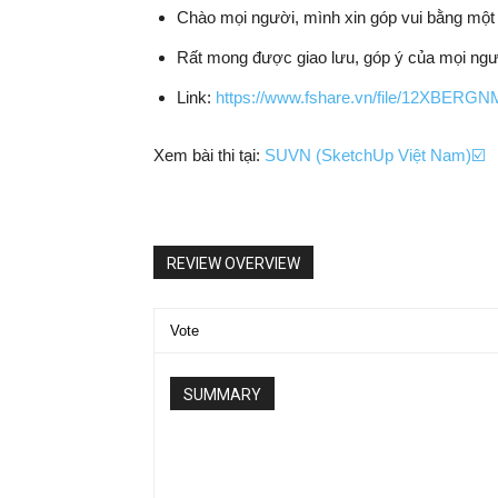
Chào mọi người, mình xin góp vui bằng một 
Rất mong được giao lưu, góp ý của mọi ngư
Link:
https://www.fshare.vn/file/12XBER
Xem bài thi tại:
SUVN (SketchUp Việt Nam)☑️
REVIEW OVERVIEW
Vote
SUMMARY