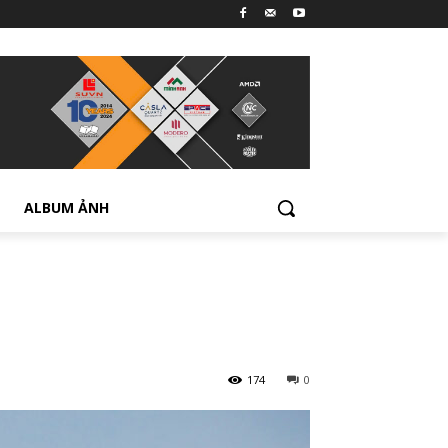
ALBUM ẢNH
174
0