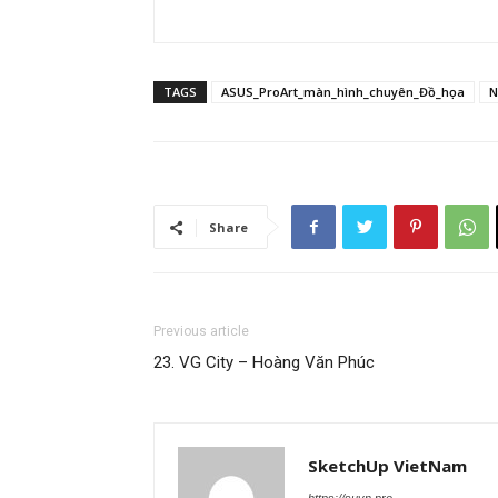
TAGS
ASUS_ProArt_màn_hình_chuyên_Đồ_họa
N
Share
Previous article
23. VG City – Hoàng Văn Phúc
SketchUp VietNam
https://suvn.pro