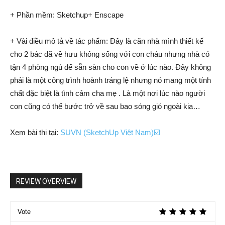
+ Phần mềm: Sketchup+ Enscape
+ Vài điều mô tả về tác phẩm: Đây là căn nhà mình thiết kế
cho 2 bác đã về hưu không sống với con cháu nhưng nhà có
tận 4 phòng ngủ để sẵn sàn cho con về ở lúc nào. Đây không
phải là một công trình hoành tráng lệ nhưng nó mang một tính
chất đặc biệt là tình cảm cha mẹ . Là một nơi lúc nào người
con cũng có thể bước trở về sau bao sóng gió ngoài kia…
Xem bài thi tại:
SUVN (SketchUp Việt Nam)☑️
REVIEW OVERVIEW
Vote