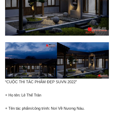
“CUỘC THI TÁC PHẨM ĐẸP SUVN 2022”
+ Họ tên: Lê Thế Trân
+ Tên tác phẩm/công trình: Nơi Về Nương Náu.