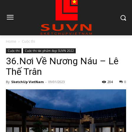
Home
Cuộc thi
Cuộc thi
Cuộc thi tác phẩm đẹp SUVN 2022
36.Nơi Về Nương Náu – Lê
Thế Trân
By
SketchUp VietNam
-
09/01/2023
204
0