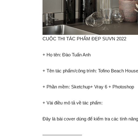
CUỘC THI TÁC PHẨM ĐẸP SUVN 2022
+ Họ tên: Đào Tuấn Anh
+ Tên tác phẩm/công trình: Tofino Beach House
+ Phần mềm: Sketchup+ Vray 6 + Photoshop
+ Vài điều mô tả về tác phẩm:
Đây là bài cover dùng để kiểm tra các tính nă
————————–