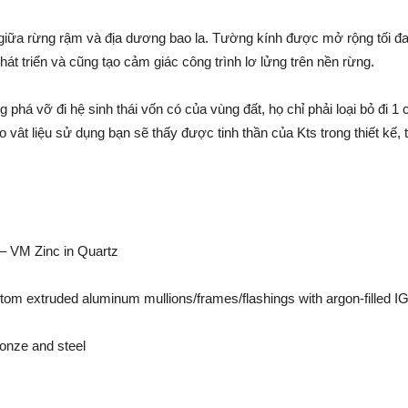
ệ giữa rừng rậm và địa dương bao la. Tường kính được mở rộng tối đ
hát triển và cũng tạo cảm giác công trình lơ lửng trên nền rừng.
 phá vỡ đi hệ sinh thái vốn có của vùng đất, họ chỉ phải loại bỏ đi 1
vât liệu sử dụng bạn sẽ thấy được tinh thần của Kts trong thiết kế, 
 – VM Zinc in Quartz
om extruded aluminum mullions/frames/flashings with argon-filled I
ronze and steel