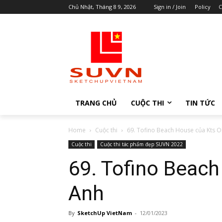
Chủ Nhật, Tháng 8 9, 2026
Sign in / Join
Policy
C
TRANG CHỦ
CUỘC THI
TIN TỨC
Home
Cuộc thi
69. Tofino Beach House của Kts 
Cuộc thi
Cuộc thi tác phẩm đẹp SUVN 2022
69. Tofino Beac
Anh
By
SketchUp VietNam
-
12/01/2023