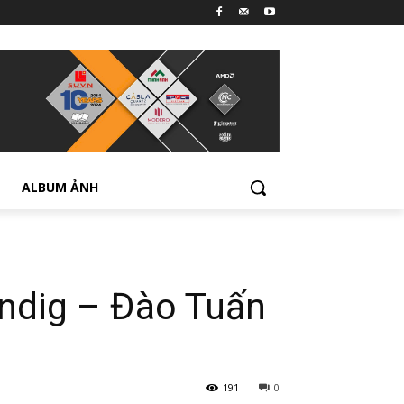
ALBUM ẢNH
undig – Đào Tuấn
191
0