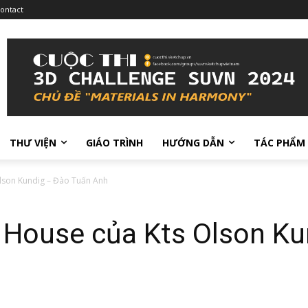
ontact
THƯ VIỆN
GIÁO TRÌNH
HƯỚNG DẪN
TÁC PHẨM
Olson Kundig – Đào Tuấn Anh
h House của Kts Olson K