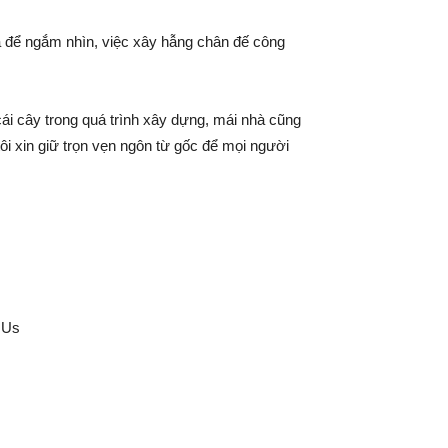
a để ngắm nhìn, việc xây hẫng chân đế công
 cái cây trong quá trình xây dựng, mái nhà cũng
tôi xin giữ trọn vẹn ngôn từ gốc để mọi người
GUs