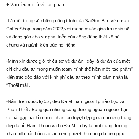
+ Vài điều mô tả về tác phẩm :
-Là một trong số những công trình của SaiGon Bim về dự án
CoffeeShop trong năm 2022,với mong muốn giao lưu chia sẽ
và đóng góp cho sự phát triễn của cộng động thiết kế nói
chung và ngành kiến trúc nói riêng.
-Mình xin được giới thiệu sơ về dự án , đây là dự án của một
chị chủ đầu tư mong muốn team mình thể hiện một “tác phẩm”
kiến trúc độc đáo với kinh phí đầu tư theo mình cảm nhận là
“Thoãi mái”.
-Nằm trên quốc lộ 55 , đèo Đa Mi nằm giữa Tp.Bảo Lộc và
Phan Thiết . Băng qua những cung đường ngoằn ngoèo, bạn
sẽ bắt gặp hai hồ nước nhân tạo tuyệt đẹp giữa núi rừng trùng
điệp là hồ Hàm Thuận và hồ Đa Mi , đây là một cung đường
khá chill chắc hẵn các anh em phượt thủ cũng đã từng ghé