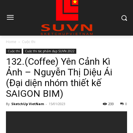
Home
Cuộc thi
Cuộc thi
Cuộc thi tác phẩm đẹp SUVN 2022
132.(Coffee) Yên Cảnh Kì
Ảnh – Nguyễn Thị Diệu Ái
(Đại diện nhóm thiết kế
SAIGON BIM)
By
SketchUp VietNam
-
15/01/2023
233
0