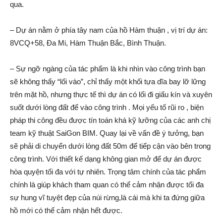
qua.
– Dự án nằm ở phía tây nam của hồ Hàm thuận , vị trí dự án:
8VCQ+58, Đa Mi, Hàm Thuận Bắc, Bình Thuận.
– Sự ngỡ ngàng của tác phẩm là khi nhìn vào công trình bạn
sẽ không thấy “lối vào”, chỉ thấy một khối tựa dĩa bay lỡ lững
trên mặt hồ, nhưng thực tế thì dự án có lối đi giấu kín và xuyên
suốt dưới lòng đất để vào công trình . Mọi yếu tố rũi ro , biện
pháp thi công đều được tín toán khá kỹ lưỡng của các anh chị
team kỹ thuật SaiGon BIM. Quay lại về vấn đề ý tưởng, bạn
sẽ phải di chuyển dưới lòng đất 50m để tiếp cận vào bên trong
công trình. Với thiết kế dạng không gian mở để dự án được
hòa quyện tối đa với tự nhiên. Trọng tâm chính của tác phẩm
chính là giúp khách tham quan có thể cảm nhận được tối đa
sự hung vĩ tuyệt đẹp của núi rừng,là cái mà khi ta đứng giữa
hồ mới có thể cảm nhận hết được.