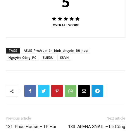
5
OVERALL SCORE
TAGS
ASUS_ProArt_màn_hình_chuyên_Đồ_họa
Nguyễn_Công_PC
SUEDU
SUVN
Previous article
Next article
131. Phúc House – TP Hải
133. ARENA SNAIL – Lê Công