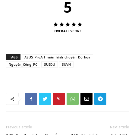
5
OVERALL SCORE
TAGS
ASUS_ProArt_màn_hình_chuyên_Đồ_họa
Nguyễn_Công_PC
SUEDU
SUVN
Previous article
Next article