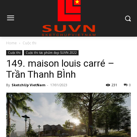
Home
Cuộc thi
Cuộc thi
Cuộc thi tác phẩm đẹp SUVN 2022
149. maison louis carré –
Trần Thanh BÌnh
By
SketchUp VietNam
-
17/01/2023
231
0