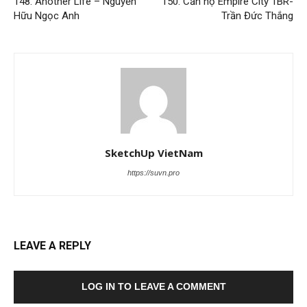
148. Another Life – Nguyễn
150. Căn hộ Empire City 1BR-
Hữu Ngọc Anh
Trần Đức Thắng
SketchUp VietNam
https://suvn.pro
LEAVE A REPLY
LOG IN TO LEAVE A COMMENT