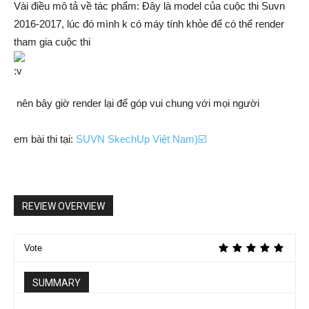
Vài điều mô tả về tác phẩm: Đây là model của cuộc thi Suvn
2016-2017, lúc đó mình k có máy tính khỏe để có thể render
tham gia cuộc thi
nên bây giờ render lại để góp vui chung với mọi người
em bài thi tại:
SUVN SkechUp Việt N
a
m)☑️
REVIEW OVERVIEW
Vote
SUMMARY