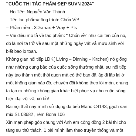
“CUỘC THI TÁC PHẨM ĐẸP SUVN 2024”
– Họ Tên: Nguyễn Văn Thành
– Tên tác phẩm/công trình: Chốn Về!
– Phần mềm: 3Dsmax + Vray + Pts
– Vài điều mô tả về tác phẩm: “ Chốn về” như cái tên của nó,
đó là nơi ta trở về sau một những ngày vất vả mưu sinh với
biết bao lo toan.
Không gian nối tiếp LDK( Living – Dinning – Kitchen) nó giống
như những cung bậc của cuộc sống thường nhật, sự nối tiếp
này tạo thành một thói quen mà có thể bạn đã lặp đi lặp lại ở
một không gian nào đó, chuyển đổi không theo lối mòn, chúng
ta tạo ra những không gian khác biệt phục vụ cho cuộc sống
hiện đại vội vã, xô bồ!
Bài nội thất này mình sử dụng đá bếp Mario C4143, gạch sàn
mix SL 03682 , rèm Bona 106
Xin mạn phép góp chung với Anh em cộng đồng 2 bài thi cho
tăng sự thử thách, 1 bài mình làm theo truyền thống và một