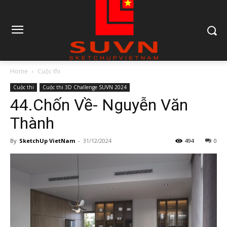
Home
Cuộc thi
Cuộc thi
Cuộc thi 3D Challenge SUVN 2024
44.Chốn Về- Nguyễn Văn
Thành
By
SketchUp VietNam
-
31/12/2024
494
0