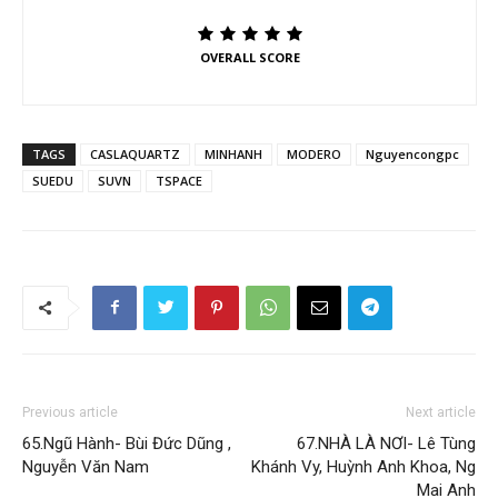
OVERALL SCORE
TAGS
CASLAQUARTZ
MINHANH
MODERO
Nguyencongpc
SUEDU
SUVN
TSPACE
Previous article
Next article
65.Ngũ Hành- Bùi Đức Dũng ,
67.NHÀ LÀ NƠI- Lê Tùng
Nguyễn Văn Nam
Khánh Vy, Huỳnh Anh Khoa, Ng
Mai Anh