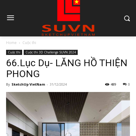
Home
Cuộc thi
Cuộc thi
Cuộc thi 3D Challenge SUVN 2024
66.Lục Dụ- LĂNG HỒ THIỆN
PHONG
By
SketchUp VietNam
-
31/12/2024
489
0