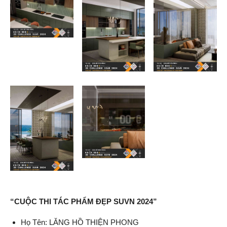
“CUỘC THI TÁC PHẨM ĐẸP SUVN 2024”
Họ Tên: LĂNG HỒ THIỆN PHONG