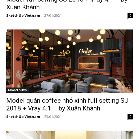
Xuân Khánh
SketchUp Vietnam
-
27/01/2021
0
Model SUVN
Model quán coffee nhỏ xinh full setting SU
2018 + Vray 4.1 – by Xuân Khánh
SketchUp Vietnam
-
23/01/2021
0