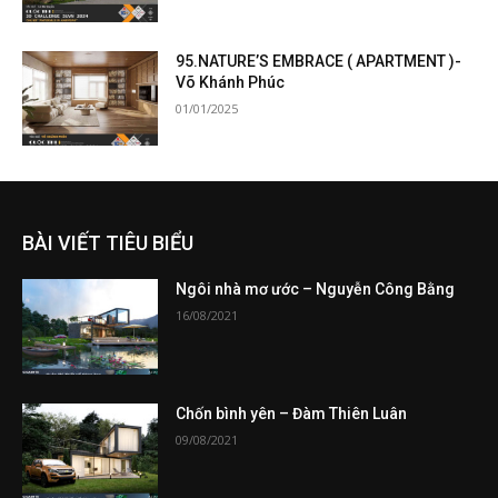
95.NATURE’S EMBRACE ( APARTMENT )-
Võ Khánh Phúc
01/01/2025
BÀI VIẾT TIÊU BIỂU
Ngôi nhà mơ ước – Nguyễn Công Bằng
16/08/2021
Chốn bình yên – Đàm Thiên Luân
09/08/2021