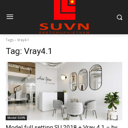
Tags
Vray4.1
Tag:
Vray4.1
Model SUVN
Model full setting SU 2018 + Vray 4.1 – by