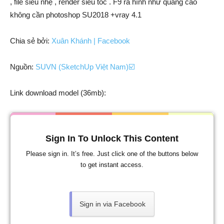
, file siêu nhẹ , render siêu tốc . F9 ra hình như quảng cáo
không cần photoshop SU2018 +vray 4.1
Chia sẻ bởi:
Xuân Khánh | Facebook
Nguồn:
SUVN (SketchUp Việt Nam)☑️
Link download model (36mb):
Sign In To Unlock This Content
Please sign in. It’s free. Just click one of the buttons below
to get instant access.
Sign in via Facebook