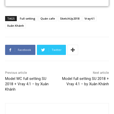
TAGS
Full setting
Quán cafe
SketchUp2018
Vray4.1
Xuân Khánh
Facebook
Twitter
Previous article
Next article
Model WC full setting SU
Model full setting SU 2018 +
2018 + Vray 4.1 – by Xuân
Vray 4.1 – by Xuân Khánh
Khánh