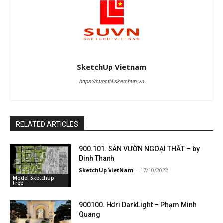
SketchUp Vietnam
https://cuocthi.sketchup.vn
RELATED ARTICLES
900.101. SÂN VƯỜN NGOẠI THẤT – by
Dinh Thanh
SketchUp VietNam
-
17/10/2022
Model SketchUp
Free
900100. Hdri DarkLight – Phạm Minh
Quang