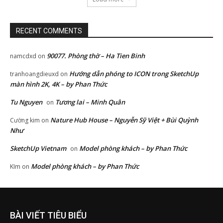
RECENT COMMENTS
90077. Phòng thờ – Ha Tien Binh
namcdxd
on
Hướng dẫn phóng to ICON trong SketchUp
tranhoangdieuxd
on
màn hình 2K, 4K – by Phan Thức
Tu Nguyen
Tương lai – Minh Quân
on
Nature Hub House – Nguyễn Sỹ Việt + Bùi Quỳnh
Cường kim
on
Như
SketchUp Vietnam
Model phòng khách – by Phan Thức
on
Model phòng khách – by Phan Thức
KIm
on
BÀI VIẾT TIÊU BIỂU