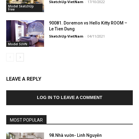
SketchUp VietNam
-
17/10/2022
Model SketchUp
Free
90081. Doremon vs Hello Kitty ROOM –
Le Tien Dung
SketchUp VietNam
-
04/11/2021
Model SUVN
LEAVE A REPLY
LOG IN TO LEAVE A COMMENT
MOST POPULAR
98.Nhà vườn- Linh Nguyễn