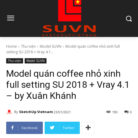
Home
Thư viện
Model SUVN
Model quán coffee nhỏ xinh full
setting SU 2018 + Vray 4.1...
Thư viện
Model SUVN
Model quán coffee nhỏ xinh
full setting SU 2018 + Vray 4.1
– by Xuân Khánh
By
SketchUp Vietnam
23/01/2021
190
0
Facebook
Twitter