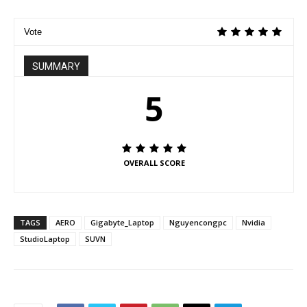
Vote
SUMMARY
5
OVERALL SCORE
TAGS
AERO
Gigabyte_Laptop
Nguyencongpc
Nvidia
StudioLaptop
SUVN