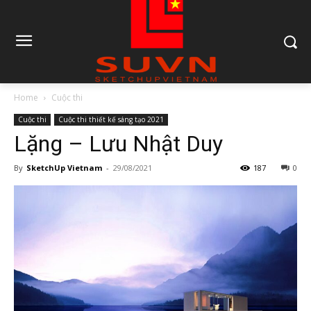
Home
Cuộc thi
Cuộc thi
Cuộc thi thiết kế sáng tạo 2021
Lặng – Lưu Nhật Duy
By
SketchUp Vietnam
-
29/08/2021
187
0