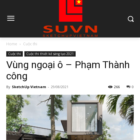
Home
Cuộc thi
Cuộc thi
Cuộc thi thiết kế sáng tạo 2021
Vùng ngoại ô – Phạm Thành
công
By
SketchUp Vietnam
-
29/08/2021
266
0