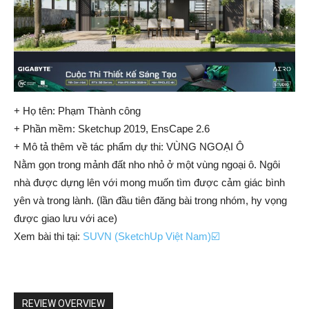
+ Họ tên: Phạm Thành công
+ Phần mềm: Sketchup 2019, EnsCape 2.6
+ Mô tả thêm về tác phẩm dự thi: VÙNG NGOẠI Ô
Nằm gọn trong mảnh đất nho nhỏ ở một vùng ngoại ô. Ngôi
nhà được dựng lên với mong muốn tìm được cảm giác bình
yên và trong lành. (lần đầu tiên đăng bài trong nhóm, hy vọng
được giao lưu với ace)
Xem bài thi tại:
SUVN (SketchUp Việt Nam)☑️
REVIEW OVERVIEW