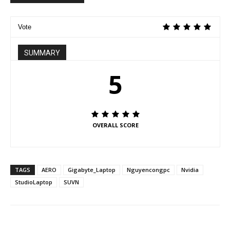
Vote
SUMMARY
5
OVERALL SCORE
TAGS
AERO
Gigabyte_Laptop
Nguyencongpc
Nvidia
StudioLaptop
SUVN