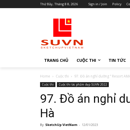
Thứ Bảy, Tháng 8 8, 2026
Sign in / Join
Policy
Co
TRANG CHỦ
CUỘC THI
TIN TỨC
Home
Cuộc thi
97. Đồ án nghỉ dưỡng ” Resort AM
Cuộc thi
Cuộc thi tác phẩm đẹp SUVN 2022
97. Đồ án nghỉ 
Hà
By
SketchUp VietNam
-
12/01/2023