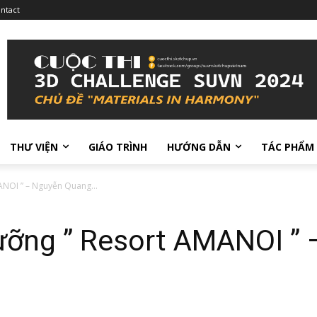
ntact
THƯ VIỆN
GIÁO TRÌNH
HƯỚNG DẪN
TÁC PHẨM
ANOI ” – Nguyễn Quang...
dưỡng ” Resort AMANOI ”