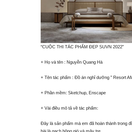
“CUỘC THI TÁC PHẨM ĐẸP SUVN 2022”
+ Họ và tên : Nguyễn Quang Hà
+ Tên tác phẩm : Đồ án nghỉ dưỡng ” Resort 
+ Phần mềm: Sketchup, Enscape
+ Vài điều mô tả về tác phẩm:
Đây là sản phẩm mà em đã hoàn thành trong đồ 
bài là gạch bông gió và mây tre .