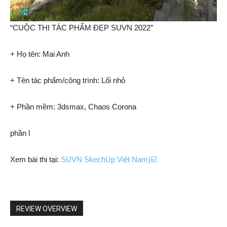
“CUỘC THI TÁC PHẨM ĐẸP SUVN 2022”
+ Họ tên: Mai Anh
+ Tên tác phẩm/công trình: Lối nhỏ
+ Phần mềm: 3dsmax, Chaos Corona
phần l
Xem bài thi tại:
SUVN SkechUp Việt Nam)☑️
REVIEW OVERVIEW