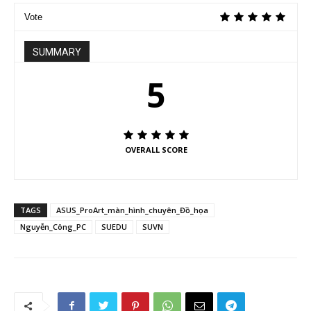
Vote
SUMMARY
5
OVERALL SCORE
TAGS
ASUS_ProArt_màn_hình_chuyên_Đồ_họa
Nguyễn_Công_PC
SUEDU
SUVN