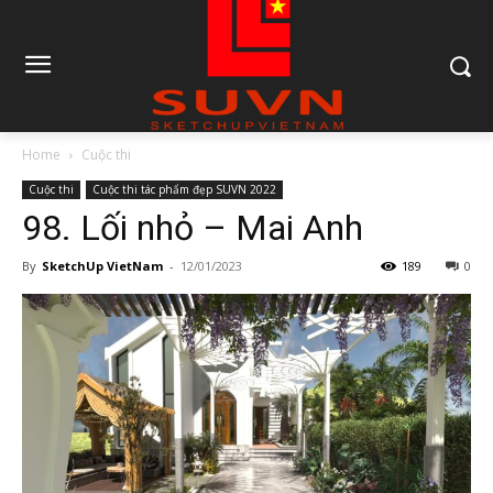
Home
Cuộc thi
Cuộc thi
Cuộc thi tác phẩm đẹp SUVN 2022
98. Lối nhỏ – Mai Anh
By
SketchUp VietNam
-
12/01/2023
189
0